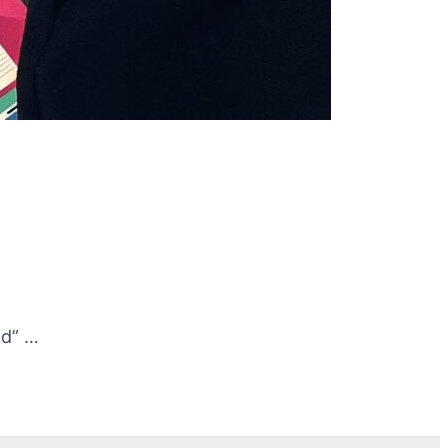
ad” …