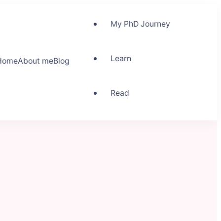
My PhD Journey
Learn
Home
About me
Blog
Read