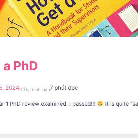
g a PhD
5, 2024
7 phút đọc
tại
Để lại bình luận
My
ar 1 PhD review examined. I passed!!!
It is quite “s
first
year
doing
a