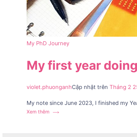
My PhD Journey
My first year doin
violet.phuonganh
Cập nhật trên
Tháng 2 2
My note since June 2023, I finished my Ye
Xem thêm